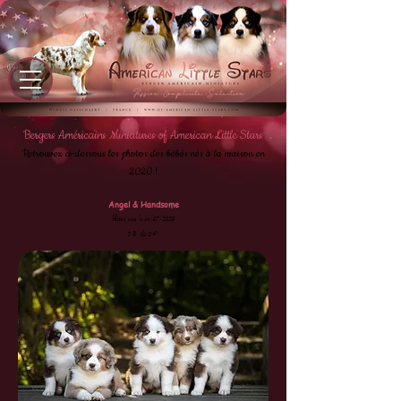
Bergers A
méricains Miniatures of American Little Stars
Retrouvez ci-dessous les photos des bébés nés à la maison en
2020 !
Angel & Handsome
Portée née le 14/07/2020
3♀ & 2♂