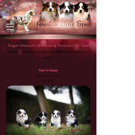
Bergers A
méricains Miniatures of American Little Stars
Retrouvez ci-dessous les photos des bébés nés à la maison en
2022 !
Pearl & Kenzo
Portée née le 01/12/2022
3♀ & 1♂