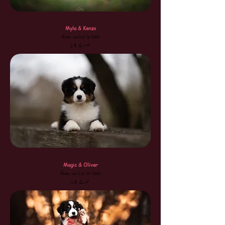
Myla & Kenzo
Portée née le 17/11/2022
2♀ & 3♂
Magic & Oliver
Portée née le 15/09/2022
4♀ & 1♂