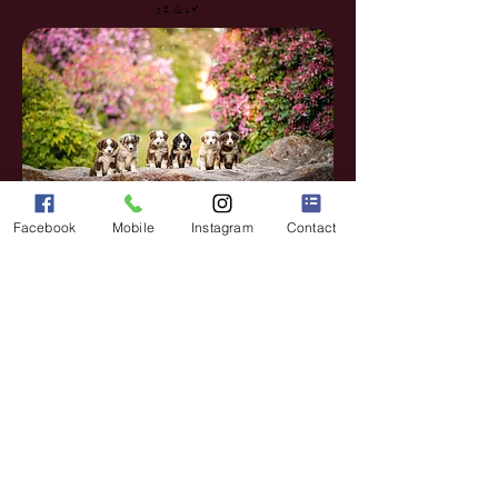
2♀ & 4♂
Facebook
Mobile
Instagram
Contact
Myla & Play Boy
Portée née le 21/03/2022
4♀ & 4♂