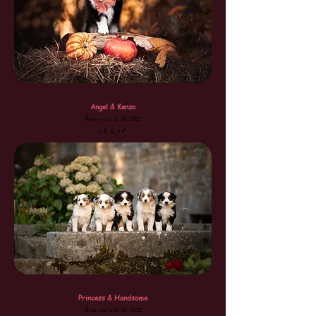
Angel & Kenzo
Portée née le 12/06/2022
3♀ & 2♂
Princess & Handsome
Portée née le 05/04/2022